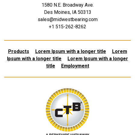
1580 N.E. Broadway Ave.
Des Moines, IA 50313
sales@midwestbearing.com
+1 515-262-8262
Products
Lorem Ipsum with a longer title
Lorem
Ipsum with a longer title
Lorem Ipsum with a longer
title
Employment